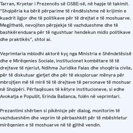
Tarran, Kryetar i Prezencës së OSBE-së, në hapje të takimit.
“Shqipëria ka bërë përparime të rëndësishme në krijimin e
kuadrit ligjor dhe të politikave për të drejtat e të moshuarve.
Megjithatë, nevojiten përpjekje të vazhdueshme dhe të
bashkërenduara për të ngushtuar hendekun midis politikave
dhe praktikës”, shtoi ai.
Veprimtaria mblodhi aktorë kyç nga Ministria e Shëndetësisë
dhe e Mirëqenies Sociale, institucionet kombëtare të të
drejtave të njeriut, Ndihma Juridike Falas dhe shoqëria civile,
për të diskutuar gjetjet dhe për të eksploruar mënyra për
mbrojtjen më të mirë të të drejtave të personave të moshuar
në Shqipëri. Përfaqësues të këtyre institucioneve, si edhe
Avokatja e Popullit, Erinda Ballanca, folën në veprimtari.
Prezantimi shërben si pikënisje për dialog, monitorim të
vazhdueshëm dhe veprim të përbashkët për të mbështetur
mirëqenien e të moshuarve në të gjithë vendin.