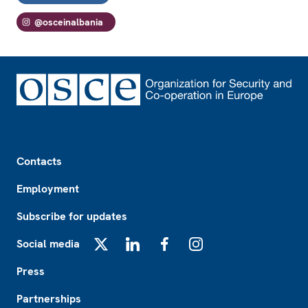
@osceinalbania
Footer
Contacts
Employment
Subscribe for updates
Social media
X
LinkedIn
Facebook
Instagram
Press
Partnerships