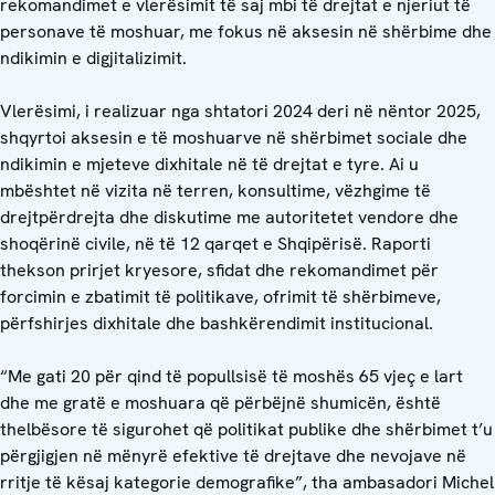
rekomandimet e vlerësimit të saj mbi të drejtat e njeriut të
personave të moshuar, me fokus në aksesin në shërbime dhe
ndikimin e digjitalizimit.
Vlerësimi, i realizuar nga shtatori 2024 deri në nëntor 2025,
shqyrtoi aksesin e të moshuarve në shërbimet sociale dhe
ndikimin e mjeteve dixhitale në të drejtat e tyre. Ai u
mbështet në vizita në terren, konsultime, vëzhgime të
drejtpërdrejta dhe diskutime me autoritetet vendore dhe
shoqërinë civile, në të 12 qarqet e Shqipërisë. Raporti
thekson prirjet kryesore, sfidat dhe rekomandimet për
forcimin e zbatimit të politikave, ofrimit të shërbimeve,
përfshirjes dixhitale dhe bashkërendimit institucional.
“Me gati 20 për qind të popullsisë të moshës 65 vjeç e lart
dhe me gratë e moshuara që përbëjnë shumicën, është
thelbësore të sigurohet që politikat publike dhe shërbimet t’u
përgjigjen në mënyrë efektive të drejtave dhe nevojave në
rritje të kësaj kategorie demografike”, tha ambasadori Michel