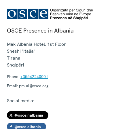
OSCE Presence in Albania
Mak Albania Hotel, 1st Floor
Sheshi "Italia"
Tirana
Shqipëri
Phone:
+35542240001
Email:
pm-al@osce.org
Social media:
@osceinalbania
@osce.albania