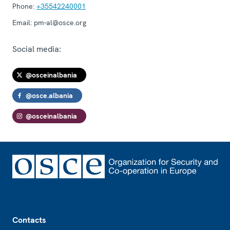
Phone:
+35542240001
Email:
pm-al@osce.org
Social media:
@osceinalbania
@osce.albania
@osceinalbania
Footer
Contacts