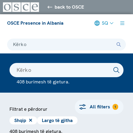
back to OSCE
OSCE Presence in Albania
SQ
Kërko
408 burimesh të gjetura.
All filters
1
Filtrat e përdorur
Shqip
✕
Largo të gjitha
408 burimesh të gjetura.