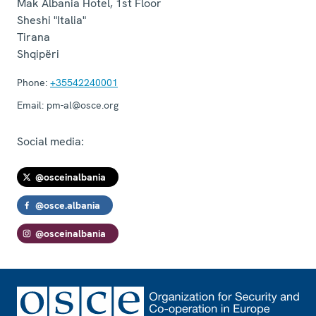
Mak Albania Hotel, 1st Floor
Sheshi "Italia"
Tirana
Shqipëri
Phone:
+35542240001
Email:
pm-al@osce.org
Social media:
@osceinalbania
@osce.albania
@osceinalbania