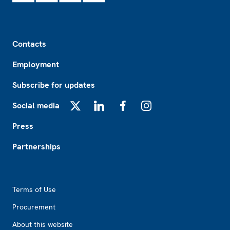
Footer
Contacts
Employment
Subscribe for updates
Social media
X
LinkedIn
Facebook
Instagram
Press
Partnerships
Footer2
Terms of Use
Procurement
About this website