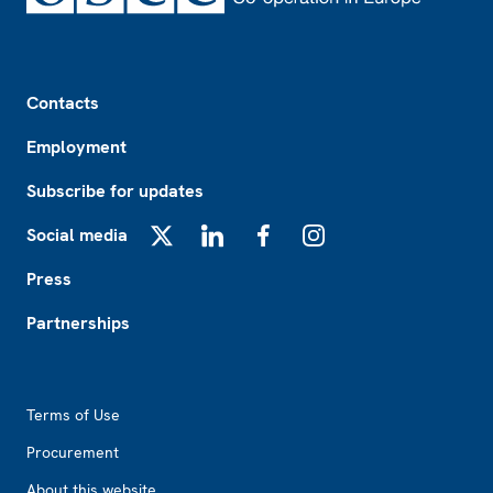
Footer
Contacts
Employment
Subscribe for updates
Social media
X
LinkedIn
Facebook
Instagram
Press
Partnerships
Footer2
Terms of Use
Procurement
About this website