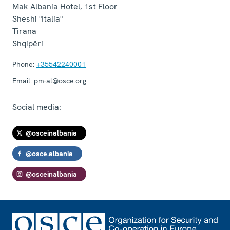
Mak Albania Hotel, 1st Floor
Sheshi "Italia"
Tirana
Shqipëri
Phone:
+35542240001
Email:
pm-al@osce.org
Social media:
@osceinalbania
@osce.albania
@osceinalbania