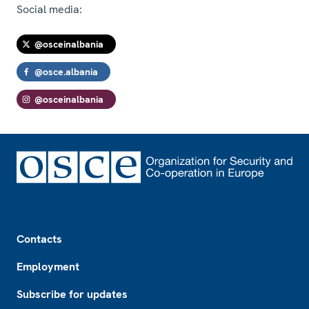
Social media:
@osceinalbania
@osce.albania
@osceinalbania
Footer
Contacts
Employment
Subscribe for updates